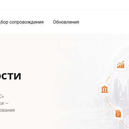
бор сопровождения
Обновления
ости
С»
ки —
зования