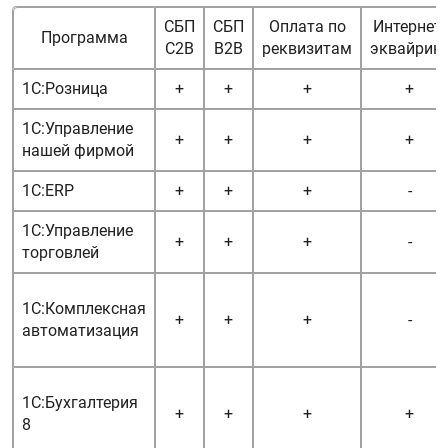
СБП
СБП
Оплата по
Интернет-
Программа
C2B
B2B
реквизитам
эквайрин
1С:Розница
+
+
+
+
1С:Управление
+
+
+
+
нашей фирмой
1С:ERP
+
+
+
-
1С:Управление
+
+
+
-
торговлей
1С:Комплексная
+
+
+
-
автоматизация
1C:Бухгалтерия
+
+
+
+
8